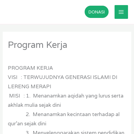
Lewati
DONASI
ke
konten
Program Kerja
PROGRAM KERJA
VISI : TERWUJUDNYA GENERASI ISLAMI DI
LERENG MERAPI
MISI : 1. Menanamkan aqidah yang lurus serta
akhlak mulia sejak dini
2. Menanamkan kecintaan terhadap al
qur’an sejak dini
3. Menyelenggarakan sistem pendidikan