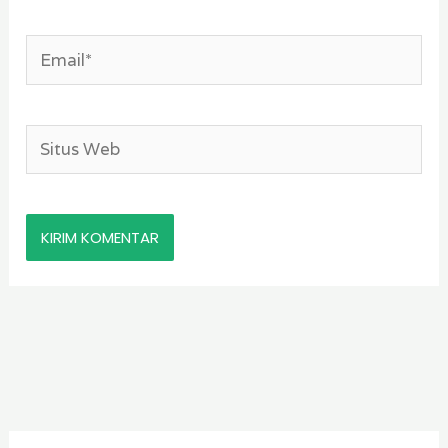
Email*
Situs
Web
K
A