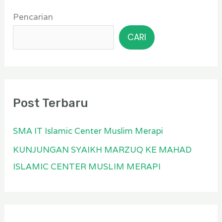
a
r
Pencarian
t
s
CARI
e
i
g
p
o
r
Post Terbaru
i
SMA IT Islamic Center Muslim Merapi
KUNJUNGAN SYAIKH MARZUQ KE MAHAD
ISLAMIC CENTER MUSLIM MERAPI