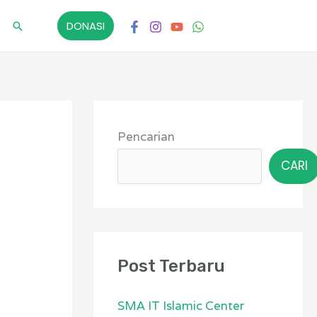
DONASI
Cari
K
A
a
r
Pencarian
t
s
CARI
e
i
g
p
o
r
Post Terbaru
i
SMA IT Islamic Center