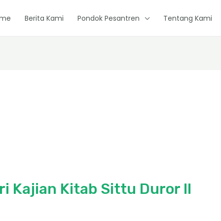
ome
Berita Kami
Pondok Pesantren
Tentang Kami
 Kajian Kitab Sittu Duror II