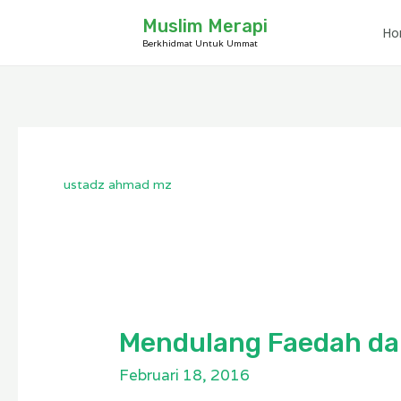
Lewati
Muslim Merapi
H
ke
Berkhidmat Untuk Ummat
konten
ustadz ahmad mz
Mendulang Faedah dari
Mendulang
Faedah
Februari 18, 2016
dari