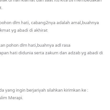
ak di hari kiamat dan saat itu kita bs membedakan
t.
 pohon dlm hati, cabang2nya adalah amal,buahnya
ikmat yg abadi di akhirat
kan pohon dlm hati,buahnya adl rasa
pan hati didunia serta zakum dan adzab yg abadi di
yang ingin berjariyah silahkan kirimkan ke :
lim Merapi.