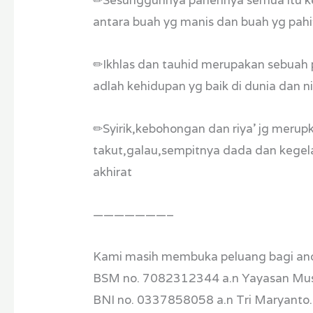
✏Sesungguhnya panennya semua itu kel
antara buah yg manis dan buah yg pahi
✏Ikhlas dan tauhid merupakan sebuah
adlah kehidupan yg baik di dunia dan n
✏Syirik,kebohongan dan riya’ jg merup
takut,galau,sempitnya dada dan kegela
akhirat
———————–
Kami masih membuka peluang bagi anda 
BSM no. 7082312344 a.n Yayasan Mus
BNI no. 0337858058 a.n Tri Maryanto.