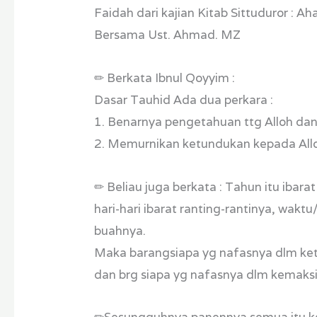
Faidah dari kajian Kitab Sittuduror : 
Kajian
Bersama Ust. Ahmad. MZ
Kitab
Sittu
✏ Berkata Ibnul Qoyyim :
Duror
Dasar Tauhid Ada dua perkara :
II
1. Benarnya pengetahuan ttg Alloh da
2. Memurnikan ketundukan kepada All
✏ Beliau juga berkata : Tahun itu ibar
hari-hari ibarat ranting-rantinya, wak
buahnya.
Maka barangsiapa yg nafasnya dlm ket
dan brg siapa yg nafasnya dlm kemaks