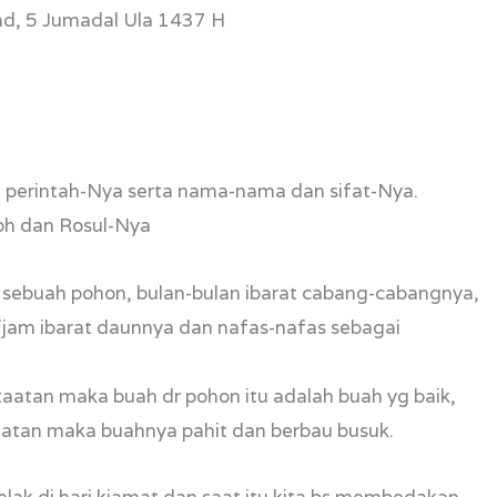
Ahad, 5 Jumadal Ula 1437 H
n perintah-Nya serta nama-nama dan sifat-Nya.
oh dan Rosul-Nya
at sebuah pohon, bulan-bulan ibarat cabang-cabangnya,
tu/jam ibarat daunnya dan nafas-nafas sebagai
aatan maka buah dr pohon itu adalah buah yg baik,
iatan maka buahnya pahit dan berbau busuk.