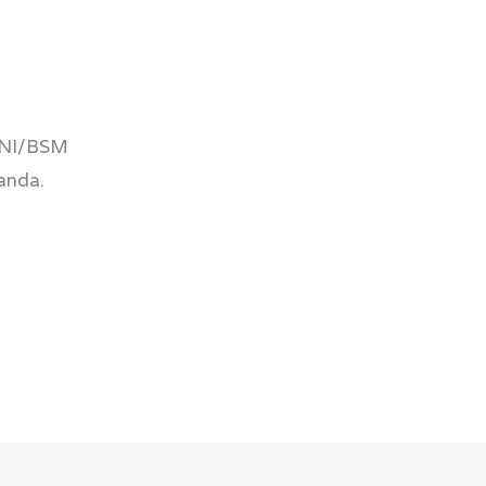
BNI/BSM
 anda.